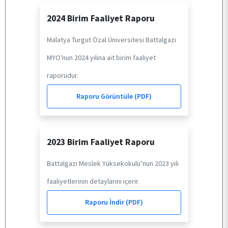
2024 Birim Faaliyet Raporu
ÖĞRENCİ
Malatya Turgut Özal Üniversitesi Battalgazi
MYO'nun 2024 yılına ait birim faaliyet
ARAŞTIRMA
raporudur.
Raporu Görüntüle (PDF)
KALİTE
TOPLUMSAL KATKI
2023 Birim Faaliyet Raporu
Battalgazi Meslek Yüksekokulu’nun 2023 yılı
E-HİZMET
faaliyetlerinin detaylarını içerir.
Raporu İndir (PDF)
İLETİŞİM