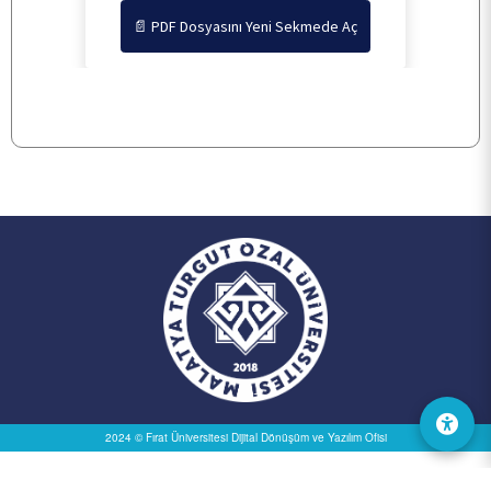
TOPLUMSAL KATKI
📄 PDF Dosyasını Yeni Sekmede Aç
E-HİZMET
İLETİŞİM
2024 © Fırat Üniversitesi
Dijital Dönüşüm ve Yazılım Ofisi