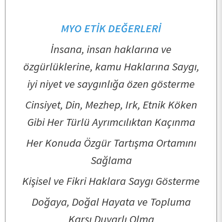
ARAŞTIRMA
MYO ETİK DEĞERLERİ
KALİTE
İnsana, insan haklarına ve
özgürlüklerine, kamu Haklarına Saygı,
TOPLUMSAL KATKI
iyi niyet ve saygınlığa özen gösterme
Cinsiyet, Din, Mezhep, Irk, Etnik Köken
E-HİZMET
Gibi Her Türlü Ayrımcılıktan Kaçınma
Her Konuda Özgür Tartışma Ortamını
İLETİŞİM
Sağlama
Kişisel ve Fikri Haklara Saygı Gösterme
Doğaya, Doğal Hayata ve Topluma
Karşı Duyarlı Olma