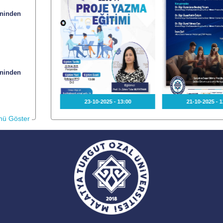
eninden
eninden
2026 - 10:43
23-10-2025 - 13:00
21-10-2025 - 1
ü Göster