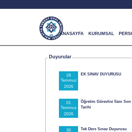
ANASAYFA
KURUMSAL
PERS
Duyurular
EK SINAV DUYURUSU
28
Temmuz
2026
Öğretim Görevlisi İlanı Son
01
Tarihi
Temmuz
2026
Tek Ders Sınav Duyurusu
30