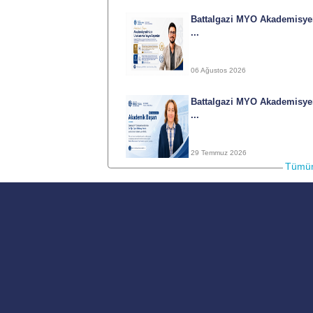
Battalgazi MYO Akademisy
...
06 Ağustos 2026
Battalgazi MYO Akademisy
...
16-06-
29 Temmuz 2026
Tümün