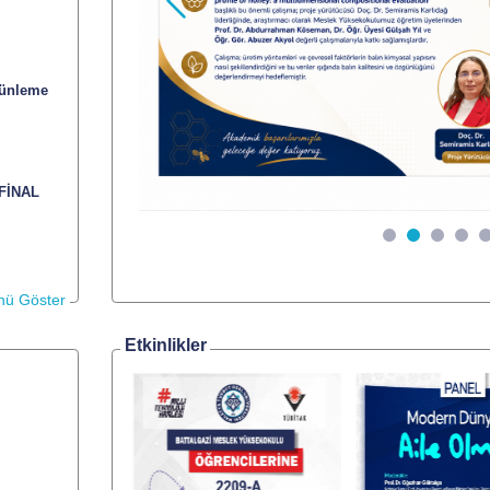
Önceki
tünleme
 FİNAL
ü Göster
Etkinlikler