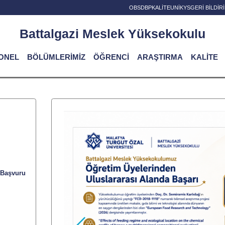
OBS
DBP
KALİTE
UNİKYS
GERİ BİLDİ
Battalgazi Meslek Yüksekokulu
ONEL
BÖLÜMLERİMİZ
ÖĞRENCİ
ARAŞTIRMA
KALİTE
 Başvuru