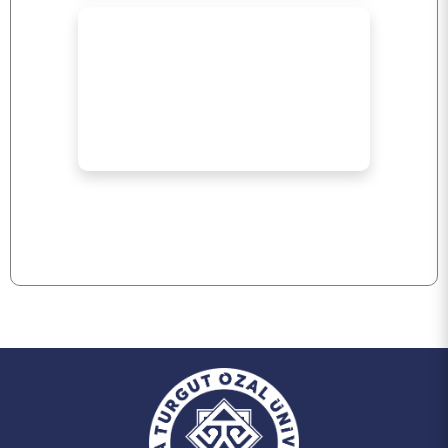
KALİTE
TOPLUMSAL KATKI
E-HİZMET
İLETİŞİM