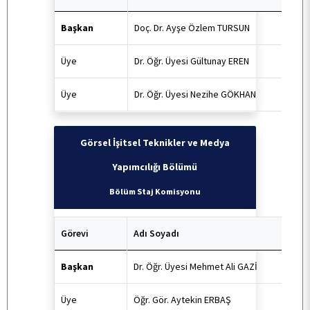
Başkan
Doç. Dr. Ayşe Özlem TURSUN
KURUMSAL
Üye
Dr. Öğr. Üyesi Gültunay EREN
PERSONEL
Üye
Dr. Öğr. Üyesi Nezihe GÖKHAN
BÖLÜMLERİMİZ
Görsel İşitsel Teknikler ve Medya
Yapımcılığı Bölümü
ÖĞRENCİ
Bölüm Staj Komisyonu
Görevi
Adı Soyadı
ARAŞTIRMA
Başkan
Dr. Öğr. Üyesi Mehmet Ali GAZİ
KALİTE
Üye
Öğr. Gör. Aytekin ERBAŞ