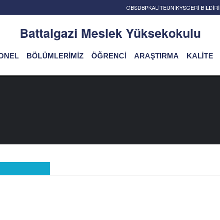
OBS
DBP
KALİTE
UNİKYS
GERİ BİLDİ
Battalgazi Meslek Yüksekokulu
ONEL
BÖLÜMLERİMİZ
ÖĞRENCİ
ARAŞTIRMA
KALİTE