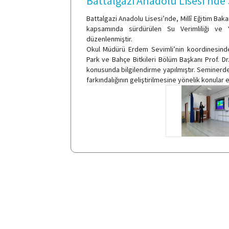
Battalgazi Anadolu Lisesi’nde S
Battalgazi Anadolu Lisesi’nde, Millî Eğitim Bak
kapsamında sürdürülen Su Verimliliği ve Y
düzenlenmiştir.
Okul Müdürü Erdem Sevimli’nin koordinesinde 
Park ve Bahçe Bitkileri Bölüm Başkanı Prof. D
konusunda bilgilendirme yapılmıştır. Seminerde,
farkındalığının geliştirilmesine yönelik konular el