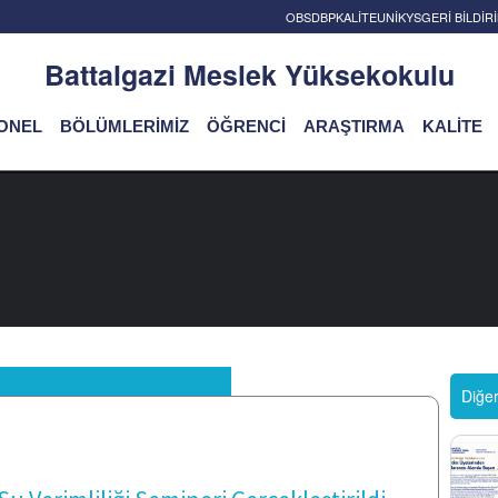
OBS
DBP
KALİTE
UNİKYS
GERİ BİLDİ
Battalgazi Meslek Yüksekokulu
ONEL
BÖLÜMLERİMİZ
ÖĞRENCİ
ARAŞTIRMA
KALİTE
Diğe