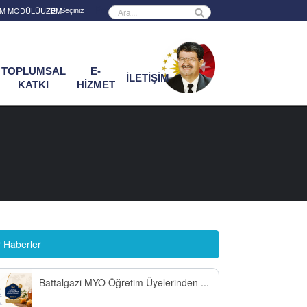
Powered by
RİM MODÜLÜ
UZEM
TOPLUMSAL
E-
İLETİŞİM
KATKI
HİZMET
r Haberler
Battalgazi MYO Öğretim Üyelerinden ...