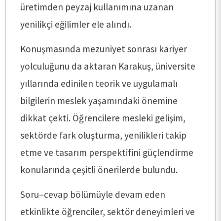
üretimden peyzaj kullanımına uzanan
KALİTE
yenilikçi eğilimler ele alındı.
Konuşmasında mezuniyet sonrası kariyer
TOPLUMSAL KATKI
yolculuğunu da aktaran Karakuş, üniversite
yıllarında edinilen teorik ve uygulamalı
E-HİZMET
bilgilerin meslek yaşamındaki önemine
dikkat çekti. Öğrencilere mesleki gelişim,
İLETİŞİM
sektörde fark oluşturma, yenilikleri takip
etme ve tasarım perspektifini güçlendirme
konularında çeşitli önerilerde bulundu.
Soru–cevap bölümüyle devam eden
etkinlikte öğrenciler, sektör deneyimleri ve