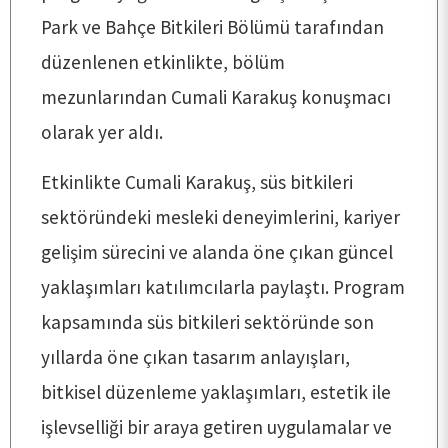
Park ve Bahçe Bitkileri Bölümü tarafından
ANASAYFA
düzenlenen etkinlikte, bölüm
mezunlarından Cumali Karakuş konuşmacı
KURUMSAL
olarak yer aldı.
Etkinlikte Cumali Karakuş, süs bitkileri
PERSONEL
sektöründeki mesleki deneyimlerini, kariyer
gelişim sürecini ve alanda öne çıkan güncel
BÖLÜMLERİMİZ
yaklaşımları katılımcılarla paylaştı. Program
kapsamında süs bitkileri sektöründe son
ÖĞRENCİ
yıllarda öne çıkan tasarım anlayışları,
bitkisel düzenleme yaklaşımları, estetik ile
ARAŞTIRMA
işlevselliği bir araya getiren uygulamalar ve