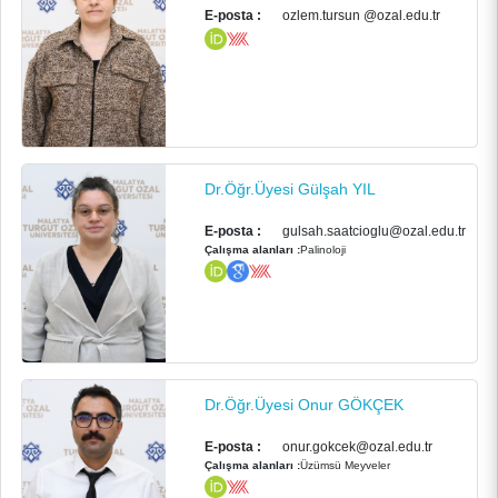
E-posta :
ozlem.tursun @ozal.edu.tr
PERSONEL
BÖLÜMLERİMİZ
Dr.Öğr.Üyesi Gülşah YIL
ÖĞRENCİ
E-posta :
gulsah.saatcioglu@ozal.edu.tr
Çalışma alanları :
Palinoloji
ARAŞTIRMA
KALİTE
Dr.Öğr.Üyesi Onur GÖKÇEK
TOPLUMSAL KATKI
E-posta :
onur.gokcek@ozal.edu.tr
Çalışma alanları :
Üzümsü Meyveler