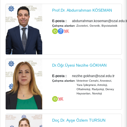
Prof.Dr. Abdurrahman KÖSEMAN
E-posta :
abdurrahman.koseman@ozal.edu.t
Çalışma alanları :
Zootekni, Genetik, Biyoistatistik
Dr.Öğr.Üyesi Nezihe GÖKHAN
E-posta :
nezihe.gokhan@ozal.edu.tr
Çalışma alanları :
Veteriner Cerrahi, Anestezi,
Yara İyileşmesi, Artroloji,
Oftalmoloji, Radyoloji, Deney
Hayvanları, Noroloji
ANASAYFA
KURUMSAL
Doç.Dr. Ayşe Özlem TURSUN