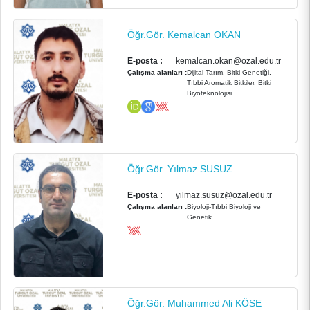
Öğr.Gör. Kemalcan OKAN
E-posta :
kemalcan.okan@ozal.edu.tr
Çalışma alanları :
Dijital Tarım, Bitki Genetiği,
Tıbbi Aromatik Bitkiler, Bitki
Biyoteknolojisi
Öğr.Gör. Yılmaz SUSUZ
E-posta :
yilmaz.susuz@ozal.edu.tr
Çalışma alanları :
Biyoloji-Tıbbi Biyoloji ve
Genetik
Öğr.Gör. Muhammed Ali KÖSE