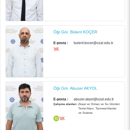
E-HİZMET
İLETİŞİM
Öğr.Gör. Bülent KOÇER
E-posta :
bulent.kocer@ozal.edu.tr
Öğr.Gör. Abuzer AKYOL
E-posta :
abuzer.akyol@ozal.edu.tr
Çalışma alanları :
Ziraat ve Orman ve Su Ürünleri
Temel Alanı, Tarımsal Alanlar
ve Sulama