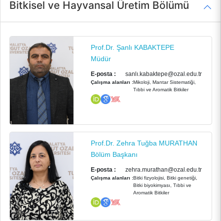
Bitkisel ve Hayvansal Üretim Bölümü
Prof.Dr. Şanlı KABAKTEPE
Müdür
E-posta :
sanlı.kabaktepe@ozal.edu.tr
Çalışma alanları :
Mikoloji, Mantar Sistematiği,
Tıbbi ve Aromatik Bitkiler
Prof.Dr. Zehra Tuğba MURATHAN
Bölüm Başkanı
E-posta :
zehra.murathan@ozal.edu.tr
Çalışma alanları :
Bitki fizyolojisi, Bitki genetiği,
Bitki biyokimyası, Tıbbi ve
Aromatik Bitkiler